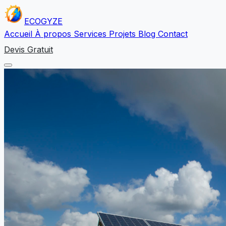
ECO
GYZE
Accueil
À propos
Services
Projets
Blog
Contact
Devis Gratuit